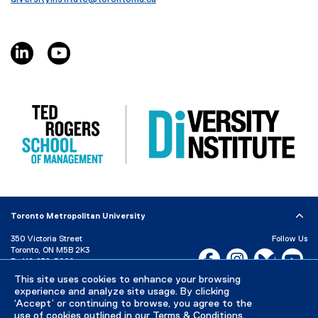
n
n
e
linkedin, opens new window
youtube, opens new window
w
w
i
n
d
o
w
)
Toronto Metropolitan University
350 Victoria Street
Follow Us
Toronto, ON M5B 2K3
Facebook, opens new w
Instagram, open
Bluesky, 
Yo
P:
416-979-5000
This site uses cookies to enhance your browsing
LinkedIn,
Ti
Directory
Maps and Directions
experience and analyze site usage. By clicking
Campus Status
‘Accept’ or continuing to browse, you agree to the
use of cookies outlined in our
Terms & Conditions
.