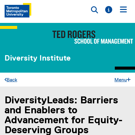
Toggle searc
Toggle i
Togg
Diversity Institute
Back
Menu
DiversityLeads: Barriers
You are now in the main content area
and Enablers to
Advancement for Equity-
Deserving Groups