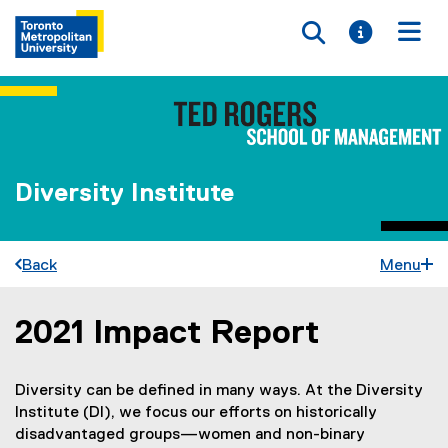
Toggle searc
Toggle i
Togg
Diversity Institute
Back
Menu
2021 Impact Report
You are now in the main content area
Diversity can be defined in many ways. At the Diversity
Institute (DI), we focus our efforts on historically
disadvantaged groups—women and non-binary