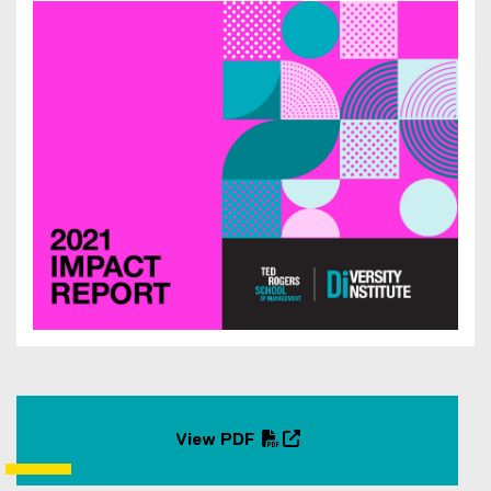
k
)
View PDF
(
(
P
o