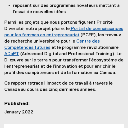
reposent sur des programmes novateurs mettant à
l’essai de nouvelles idées
Parmi les projets que nous portons figurent Priorité
Diversité, notre projet phare, le
Portail de connaissances
pour les femmes en entrepreneuriat
(PCFE), les travaux
(
de recherche universitaire pour le
Centre des
e
Compétences futures
et le programme révolutionnaire
(
x
ADaPT
(Advanced Digital and Professional Training). Le
e
t
DI œuvre sur le terrain pour transformer l’écosystème de
x
e
l’entrepreneuriat et de l’innovation et pour enrichir le
t
r
profil des compétences et de la formation au Canada.
e
n
Ce rapport retrace l'impact de ce travail à travers le
r
a
Canada au cours des cinq dernières années.
n
l
a
l
Published:
l
i
l
n
January 2022
i
k
n
)