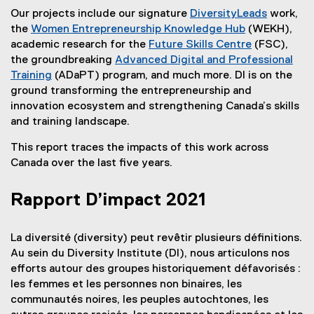
Our projects include our signature
DiversityLeads
work,
the
Women Entrepreneurship Knowledge Hub
(WEKH),
(
academic research for the
Future Skills Centre
(FSC),
e
(
the groundbreaking
Advanced Digital and Professional
x
e
Training
(ADaPT) program, and much more. DI is on the
(
t
x
ground transforming the entrepreneurship and
o
e
t
innovation ecosystem and strengthening Canada’s skills
p
r
e
and training landscape.
e
n
r
This report traces the impacts of this work across
n
a
n
Canada over the last five years.
s
l
a
i
l
l
Rapport D’impact 2021
n
i
l
n
n
i
e
k
n
La diversité (diversity) peut revêtir plusieurs définitions.
w
)
k
Au sein du Diversity Institute (DI), nous articulons nos
w
)
efforts autour des groupes historiquement défavorisés :
i
les femmes et les personnes non binaires, les
n
communautés noires, les peuples autochtones, les
d