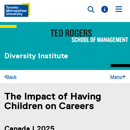
Toggle searc
Toggle i
Togg
Diversity Institute
Back
Menu
The Impact of Having
You are now in the main content area
Children on Careers
Canada | 2025