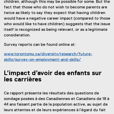
children, although this may be possible for some. But the
fact that those who do not wish to become parents are
twice as likely to say they expect that having children
would have a negative career impact (compared to those
who would like to have children) suggests that the issue
itself is recognized as being relevant, or as a legitimate
consideration.
Survey reports can be found online at:
www.torontomu.ca/diversity/research/future-
skills/survey-on-employment-and-skills/
(
o
L’impact d’avoir des enfants sur
p
les carrières
e
n
s
Ce rapport présente les résultats des questions de
i
sondage posées à des Canadiennes et Canadiens de 18 à
n
44 ans faisant partie de la population active, au sujet de
n
leurs attentes et de leurs expériences à l’égard du fait