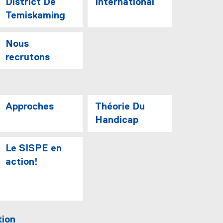
District De
International
Temiskaming
Nous
recrutons
Approches
Théorie Du
Handicap
Le SISPE en
action!
ion