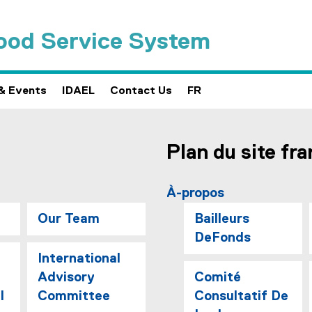
hood Service System
& Events
IDAEL
Contact Us
FR
Plan du site fra
À-propos
Our Team
Bailleurs
DeFonds
International
Advisory
Comité
l
Committee
Consultatif De