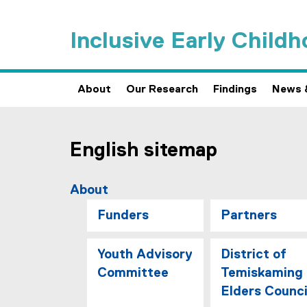
Inclusive Early Child
About
Our Research
Findings
News 
S
You are now in the main content area
English sitemap
i
t
About
e
Funders
Partners
m
Youth Advisory
District of
a
Committee
Temiskaming
p
Elders Counci