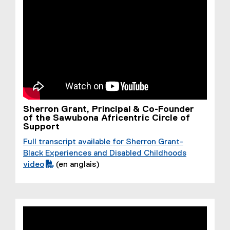
l
e
)
Sherron Grant, Principal & Co-Founder
of the Sawubona Africentric Circle of
Support
Full transcript available for Sherron Grant-
(
Black Experiences and Disabled Childhoods
P
video
(en anglais)
D
F
f
i
l