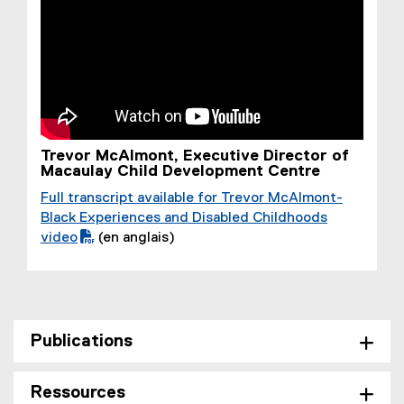
e
)
Trevor McAlmont, Executive Director of
Macaulay Child Development Centre
Full transcript available for Trevor McAlmont-
(
Black Experiences and Disabled Childhoods
P
video
(en anglais)
D
F
f
i
l
Publications
e
)
Ressources