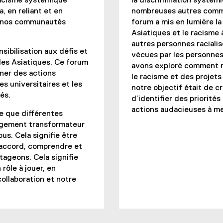
racisme systémique
la discrimination systém
 en reliant et en
nombreuses autres commu
de nos communautés
forum a mis en lumière la
Asiatiques et le racisme 
autres personnes raciali
sibilisation aux défis et
vécues par les personne
les Asiatiques. Ce forum
avons exploré comment n
ner des actions
le racisme et des projets
es universitaires et les
notre objectif était de cr
és.
d’identifier des priorit
actions audacieuses à me
ie que différentes
ngement transformateur
us. Cela signifie être
d’accord, comprendre et
tageons. Cela signifie
 rôle à jouer, en
ollaboration et notre