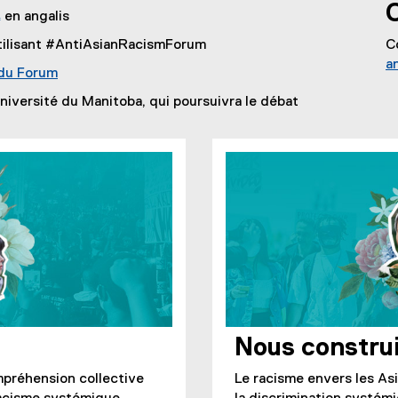
en angalis
utilisant #AntiAsianRacismForum
C
a
 du Forum
Université du Manitoba, qui poursuivra le débat
Nous construi
mpréhension collective
Le racisme envers les Asi