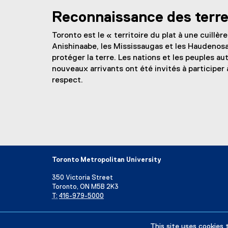
Reconnaissance des terr
Toronto est le « territoire du plat à une cuillère
Anishinaabe, les Mississaugas et les Haudenosaun
protéger la terre. Les nations et les peuples au
nouveaux arrivants ont été invités à participer à
respect.
Toronto Metropolitan University
350 Victoria Street
Toronto, ON M5B 2K3
T:
416-979-5000
Annuaire
Cartes et itinéraires
This site uses cookies 