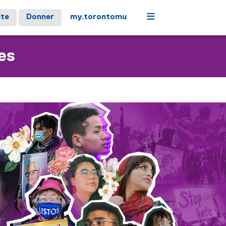
Menu
ite
Donner
my.torontomu
es