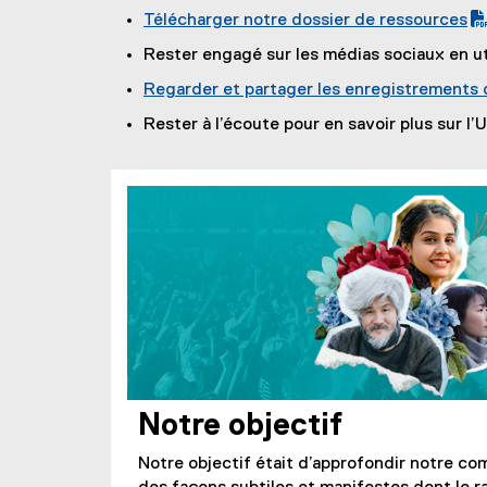
Télécharger notre dossier de ressources
(
Rester engagé sur les médias sociaux en 
P
Regarder et partager les enregistrements
D
F
Rester à l’écoute pour en savoir plus sur l’
f
i
l
e
)
Notre objectif
Notre objectif était d’approfondir notre co