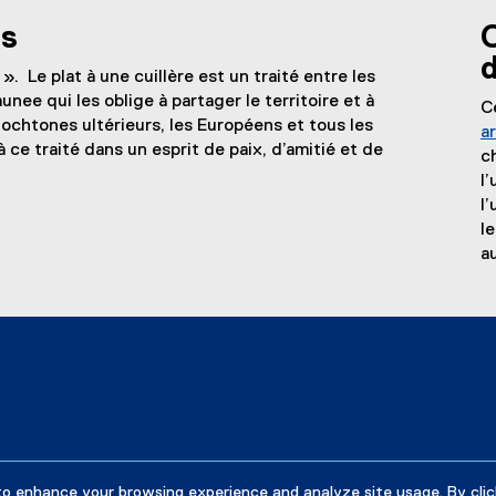
es
 ». Le plat à une cuillère est un traité entre les
ee qui les oblige à partager le territoire et à
C
tochtones ultérieurs, les Européens et tous les
a
 ce traité dans un esprit de paix, d’amitié et de
c
l
l
l
a
to enhance your browsing experience and analyze site usage. By clic