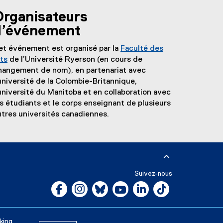
Organisateurs
d’événement
et événement est organisé par la
Faculté des
rts
de l’Université Ryerson (en cours de
hangement de nom), en partenariat avec
’université de la Colombie-Britannique,
’université du Manitoba et en collaboration avec
es étudiants et le corps enseignant de plusieurs
utres universités canadiennes.
Suivez-nous
Facebook, ouvre une nouvelle fenêtre
Instagram, ouvre une nouvelle fenêtre
Bluesky, ouvre une nouvelle fenêtre
YouTube, ouvre une nouvelle 
LinkedIn, ouvre une nou
Tiktok, ouvre un
Carrières
Salle des médias
king