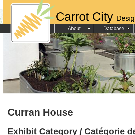
Carrot City
Desig
About
Database
Curran House
Exhibit Category / Catégorie d