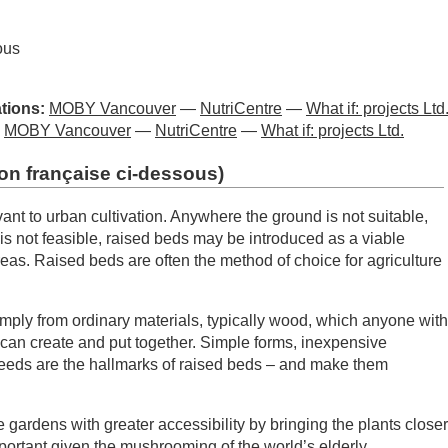
ous
ations:
MOBY Vancouver
—
NutriCentre
—
What if: projects Ltd
:
MOBY Vancouver
—
NutriCentre
—
What if: projects Ltd.
on française ci-dessous
)
vant to urban cultivation. Anywhere the ground is not suitable,
n is not feasible, raised beds may be introduced as a viable
reas. Raised beds are often the method of choice for agriculture
ply from ordinary materials, typically wood, which anyone with
s can create and put together. Simple forms, inexpensive
eeds are the hallmarks of raised beds – and make them
gardens with greater accessibility by bringing the plants closer
portant given the mushrooming of the world’s elderly