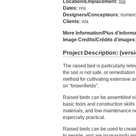
Location/Emplacement:
n/a
Dates:
n/a
Designers/Concepteurs:
numer
Clients:
n/a
More Information/Plus d'inform
Image Credits/Crédits d'images
Project Description: (
versi
The raised bed is particularly rele
the soil is not safe, or remediatio
method for cultivating extensive a
on “brownfields”.
Raised beds can be assembled sim
basic tools and construction skill
materials, and low maintenance n
especially practical.
Raised beds can be used to create 
to people, and are increasingly im