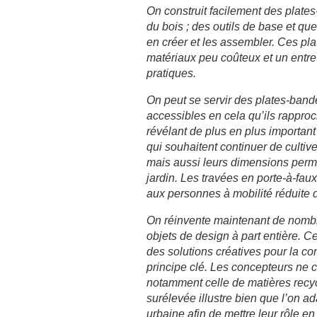
On construit facilement des plate
du bois ; des outils de base et q
en créer et les assembler. Ces pl
matériaux peu coûteux et un entret
pratiques.
On peut se servir des plates-band
accessibles en cela qu’ils rapproc
révélant de plus en plus importan
qui souhaitent continuer de cultiv
mais aussi leurs dimensions permet
jardin. Les travées en porte-à-fau
aux personnes à mobilité réduite d
On réinvente maintenant de nombr
objets de design à part entière. Ce
des solutions créatives pour la con
principe clé. Les concepteurs ne c
notamment celle de matières recyc
surélevée illustre bien que l’on a
urbaine afin de mettre leur rôle e