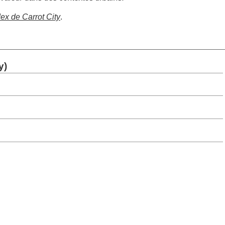
dex de Carrot City
.
y)