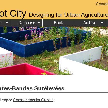
Contac
ot City
Designing for Urban Agricultur
t
Database
Book
Archive
lates-Bandes Surélevées
 l'expo:
Components for Growing