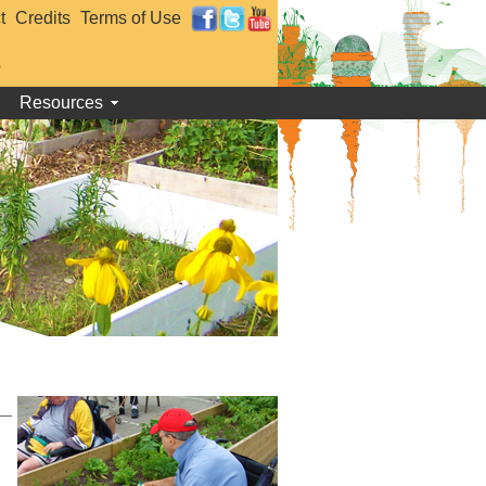
t
Credits
Terms of Use
e
Resources