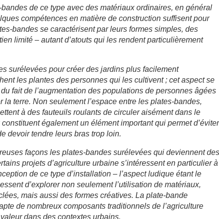
s-bandes de ce type avec des matériaux ordinaires, en général
uelques compétences en matière de construction suffisent pour
ates-bandes se caractérisent par leurs formes simples, des
ien limité – autant d’atouts qui les rendent particulièrement
es surélevées pour créer des jardins plus facilement
hent les plantes des personnes qui les cultivent ; cet aspect se
t du fait de l’augmentation des populations de personnes âgées
er la terre. Non seulement l’espace entre les plates-bandes,
tent à des fauteuils roulants de circuler aisément dans le
x constituent également un élément important qui permet d’éviter
e devoir tendre leurs bras trop loin.
euses façons les plates-bandes surélevées qui deviennent de
rtains projets d’agriculture urbaine s’intéressent en particulier à
ception de ce type d’installation – l’aspect ludique étant le
essent d’explorer non seulement l’utilisation de matériaux,
lées, mais aussi des formes créatives. La plate-bande
dapte de nombreux composants traditionnels de l’agriculture
n valeur dans des contextes urbains.