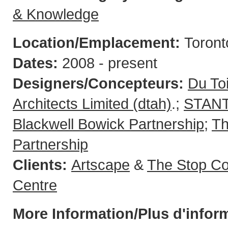
& Knowledge
Location/Emplacement:
Toron
Dates:
2008 - present
Designers/Concepteurs:
Du Toi
Architects Limited (dtah)
.;
STAN
Blackwell Bowick Partnership
;
Th
Partnership
Clients:
Artscape
&
The Stop C
Centre
More Information/Plus d'infor