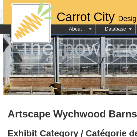
Carrot City
Desig
About
Database
Artscape Wychwood Barns
Exhibit Category / Catégorie d