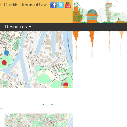
t
Credits
Terms of Use
e
Resources