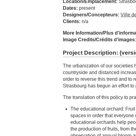
Location/Emplacement:
Strasbo
Dates:
present
Designers/Concepteurs:
Ville d
Clients:
n/a
More Information/Plus d'inform
Image Credits/Crédits d'images
Project Description: (
versi
The urbanization of our societies
countryside and distanced increasin
order to reverse this trend and to re
Strasbourg has begun an effort to p
The translation of this policy to 
The educational orchard: Fruit
spaces in order that everyone
educational orchards help peo
the production of fruits, from t
observation of annual bloom and