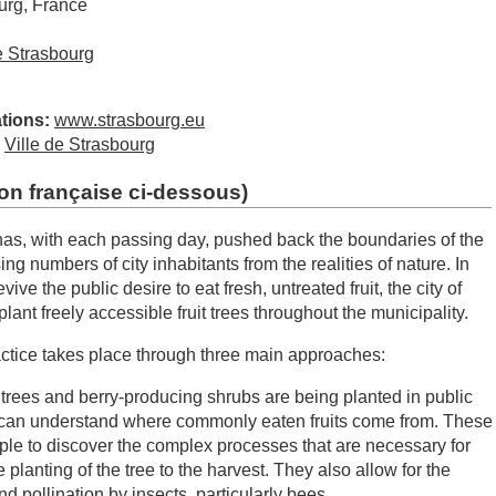
urg, France
e Strasbourg
ations:
www.strasbourg.eu
:
Ville de Strasbourg
on française ci-dessous
)
 has, with each passing day, pushed back the boundaries of the
g numbers of city inhabitants from the realities of nature. In
vive the public desire to eat fresh, untreated fruit, the city of
lant freely accessible fruit trees throughout the municipality.
practice takes place through three main approaches:
 trees and berry-producing shrubs are being planted in public
 can understand where commonly eaten fruits come from. These
ple to discover the complex processes that are necessary for
he planting of the tree to the harvest. They also allow for the
 pollination by insects, particularly bees.