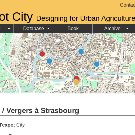
Contac
ot City
Designing for Urban Agricultur
t
Database
Book
Archive
/ Vergers à Strasbourg
 l'expo:
City