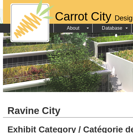
Carrot City
Desig
About
Database
Ravine City
Exhibit Category / Catégorie d