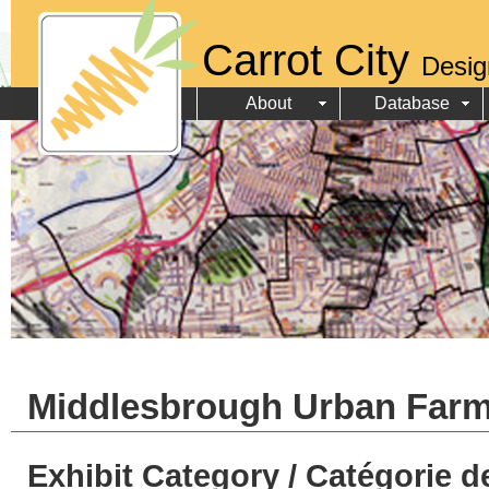
Carrot City
Desig
About
Database
Middlesbrough Urban Farm
Exhibit Category / Catégorie d