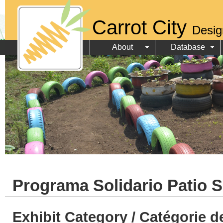
Carrot City
Desig
About
Database
Programa Solidario Patio 
Exhibit Category / Catégorie d